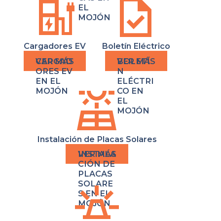
ev_charger
task
EL
MOJÓN
Cargadores EV
Boletín Eléctrico
CARGAD
BOLETÍ
ORES EV
N
EN EL
ELÉCTRI
solar_power
MOJÓN
CO EN
EL
MOJÓN
Instalación de Placas Solares
INSTALA
CIÓN DE
PLACAS
e911_emergency
SOLARE
S EN EL
MOJÓN