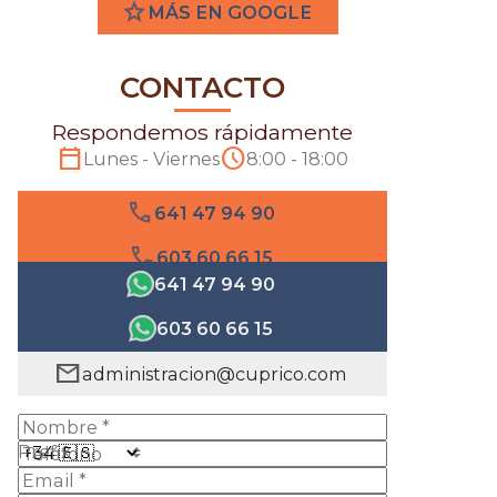
star
MÁS EN GOOGLE
CONTACTO
Respondemos rápidamente
calendar_today
schedule
Lunes - Viernes
8:00 - 18:00
phone
641 47 94 90
phone
603 60 66 15
641 47 94 90
603 60 66 15
mail
administracion@cuprico.com
Prefix