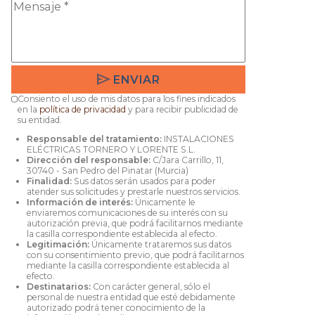
send
ENVIAR
Consiento el uso de mis datos para los fines indicados
en la
política de privacidad
y para recibir publicidad de
su entidad.
Responsable del tratamiento:
INSTALACIONES
ELÉCTRICAS TORNERO Y LORENTE S.L.
Dirección del responsable:
C/Jara Carrillo, 11,
30740 - San Pedro del Pinatar (Murcia)
Finalidad:
Sus datos serán usados para poder
atender sus solicitudes y prestarle nuestros servicios.
Información de interés:
Únicamente le
enviaremos comunicaciones de su interés con su
autorización previa, que podrá facilitarnos mediante
la casilla correspondiente establecida al efecto.
Legitimación:
Únicamente trataremos sus datos
con su consentimiento previo, que podrá facilitarnos
mediante la casilla correspondiente establecida al
efecto.
Destinatarios:
Con carácter general, sólo el
personal de nuestra entidad que esté debidamente
autorizado podrá tener conocimiento de la