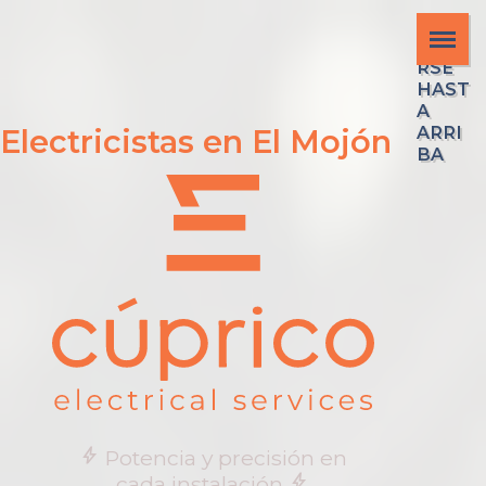
DESP
LAZA
RSE
HAST
A
ARRI
Electricistas en El Mojón
BA
bolt
Potencia y precisión en
bolt
cada instalación