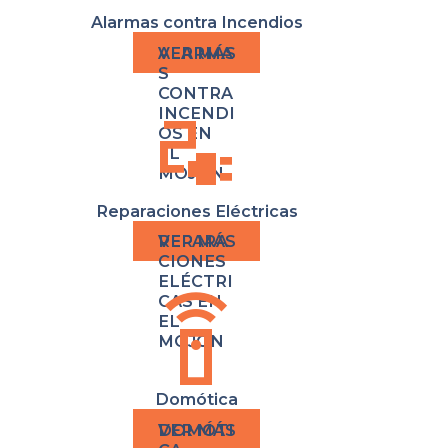
Alarmas contra Incendios
ALARMA
S
CONTRA
electrical_services
INCENDI
OS EN
EL
MOJÓN
Reparaciones Eléctricas
REPARA
CIONES
ELÉCTRI
settings_remote
CAS EN
EL
MOJÓN
Domótica
DOMÓTI